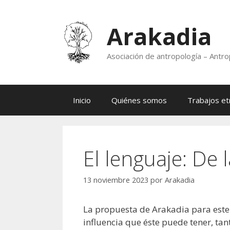
Saltar
al
Arakadia
contenido
Asociación de antropología – Antro
Inicio
Quiénes somos
Trabajos et
El lenguaje: De 
13 noviembre 2023
por
Arakadia
La propuesta de Arakadia para este m
influencia que éste puede tener, ta