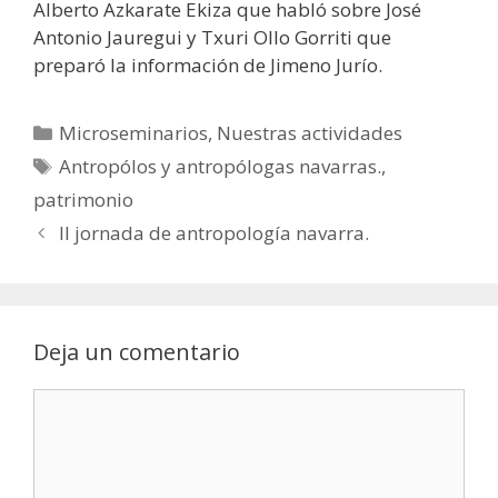
Alberto Azkarate Ekiza que habló sobre José
Antonio Jauregui y Txuri Ollo Gorriti que
preparó la información de Jimeno Jurío.
Categorías
Microseminarios
,
Nuestras actividades
Etiquetas
Antropólos y antropólogas navarras.
,
patrimonio
II jornada de antropología navarra.
Deja un comentario
Comentario