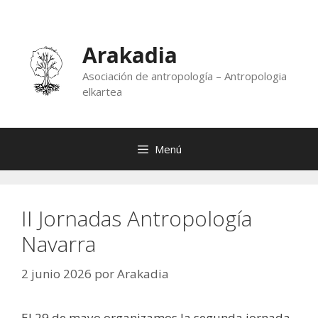
Saltar
al
contenido
Arakadia
Asociación de antropología – Antropologia
elkartea
Menú
II Jornadas Antropología
Navarra
2 junio 2026
por
Arakadia
El 29 de mayo organizamos la segunda jornada