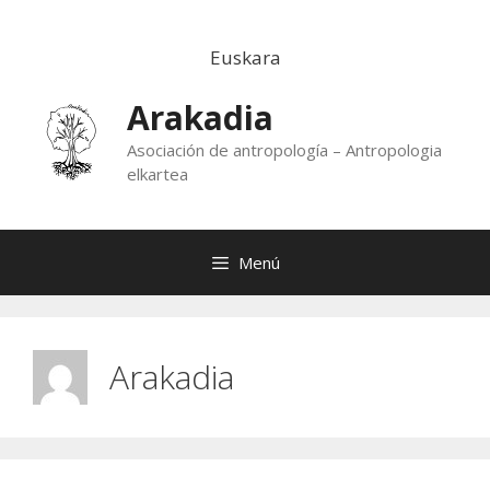
Saltar
al
Euskara
contenido
Arakadia
Asociación de antropología – Antropologia
elkartea
Menú
Arakadia