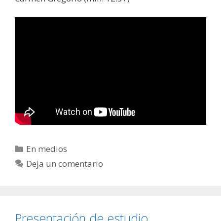
Categorías
En medios
Deja un comentario
Presentación de estudio