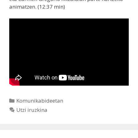
animatzen. (12:37 min)
Kategoriak
Komunikabideetan
Utzi iruzkina