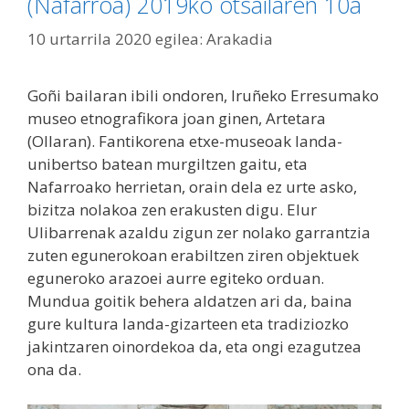
(Nafarroa) 2019ko otsailaren 10a
10 urtarrila 2020
egilea:
Arakadia
Goñi bailaran ibili ondoren, Iruñeko Erresumako
museo etnografikora joan ginen, Artetara
(Ollaran). Fantikorena etxe-museoak landa-
unibertso batean murgiltzen gaitu, eta
Nafarroako herrietan, orain dela ez urte asko,
bizitza nolakoa zen erakusten digu. Elur
Ulibarrenak azaldu zigun zer nolako garrantzia
zuten egunerokoan erabiltzen ziren objektuek
eguneroko arazoei aurre egiteko orduan.
Mundua goitik behera aldatzen ari da, baina
gure kultura landa-gizarteen eta tradiziozko
jakintzaren oinordekoa da, eta ongi ezagutzea
ona da.