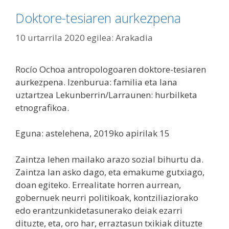
Doktore-tesiaren aurkezpena
10 urtarrila 2020
egilea:
Arakadia
Rocío Ochoa antropologoaren doktore-tesiaren
aurkezpena. Izenburua: familia eta lana
uztartzea Lekunberrin/Larraunen: hurbilketa
etnografikoa.
Eguna: astelehena, 2019ko apirilak 15
Zaintza lehen mailako arazo sozial bihurtu da.
Zaintza lan asko dago, eta emakume gutxiago,
doan egiteko. Errealitate horren aurrean,
gobernuek neurri politikoak, kontziliaziorako
edo erantzunkidetasunerako deiak ezarri
dituzte, eta, oro har, erraztasun txikiak dituzte