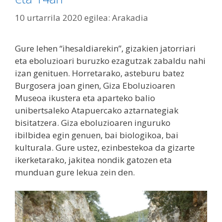
10 urtarrila 2020
egilea:
Arakadia
Gure lehen “ihesaldiarekin”, gizakien jatorriari
eta eboluzioari buruzko ezagutzak zabaldu nahi
izan genituen. Horretarako, asteburu batez
Burgosera joan ginen, Giza Eboluzioaren
Museoa ikustera eta aparteko balio
unibertsaleko Atapuercako aztarnategiak
bisitatzera. Giza eboluzioaren inguruko
ibilbidea egin genuen, bai biologikoa, bai
kulturala. Gure ustez, ezinbestekoa da gizarte
ikerketarako, jakitea nondik gatozen eta
munduan gure lekua zein den.