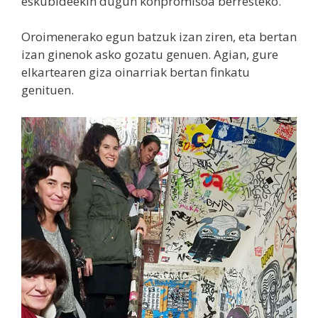
eskubideekin dugun konpromisoa berresteko.
Oroimenerako egun batzuk izan ziren, eta bertan
izan ginenok asko gozatu genuen. Agian, gure
elkartearen giza oinarriak bertan finkatu
genituen.