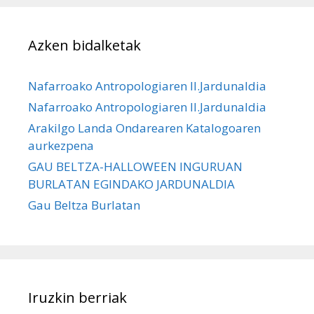
Azken bidalketak
Nafarroako Antropologiaren II.Jardunaldia
Nafarroako Antropologiaren II.Jardunaldia
Arakilgo Landa Ondarearen Katalogoaren
aurkezpena
GAU BELTZA-HALLOWEEN INGURUAN
BURLATAN EGINDAKO JARDUNALDIA
Gau Beltza Burlatan
Iruzkin berriak