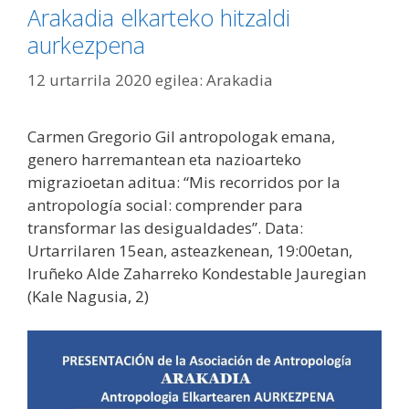
Arakadia elkarteko hitzaldi
aurkezpena
12 urtarrila 2020
egilea:
Arakadia
Carmen Gregorio Gil antropologak emana,
genero harremantean eta nazioarteko
migrazioetan aditua: “Mis recorridos por la
antropología social: comprender para
transformar las desigualdades”. Data:
Urtarrilaren 15ean, asteazkenean, 19:00etan,
Iruñeko Alde Zaharreko Kondestable Jauregian
(Kale Nagusia, 2)