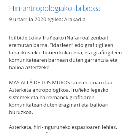
Hiri-antropologiako ibilbidea
9 urtarrila 2020
egilea:
Arakadia
Ibilbide txikia Iruñeako (Nafarroa) zenbait
eremutan barna, “idazleen” edo grafitigileen
lana ikusteko, horien kokapena, eta grafitigileen
komunitatearen barnean duten garrantzia eta
balioa aztertzeko
MAS ALLÁ DE LOS MUROS lanean oinarritua:
Azterketa antropologikoa, Iruñeko legezko
sistemek eta harremanek grafitiaren
komunitatean duten eraginari eta balioari
buruzkoa.
Azterketa, hiri-inguruneko espazioaren lehiaz,