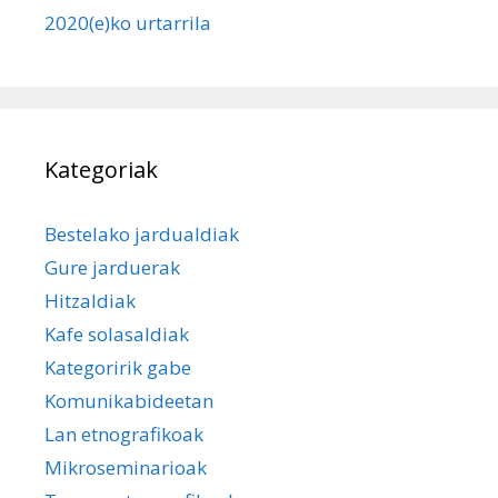
2020(e)ko urtarrila
Kategoriak
Bestelako jardualdiak
Gure jarduerak
Hitzaldiak
Kafe solasaldiak
Kategoririk gabe
Komunikabideetan
Lan etnografikoak
Mikroseminarioak