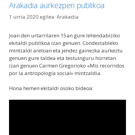
Arakadia aurkezpen publikoa
1 urria 2020
egilea:
Arakadia
Joan den urtarrilaren 15an gure lehendabiziko
ekitaldi publikoa izan genuen. Condestableko
mintzaldi aretoan eta jendez gainezka aurkeztu
genuen gure taldea eta testuinguru horretan
izan genuen Carmen Gregorioko «Mis recorridos
por la antropología social» mintzaldia.
Hona hemen ekitaldi osoko bideoa: