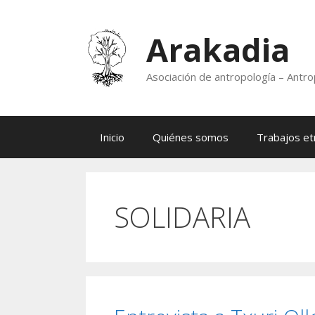
Saltar
al
Arakadia
contenido
Asociación de antropología – Antro
Inicio
Quiénes somos
Trabajos et
SOLIDARIA