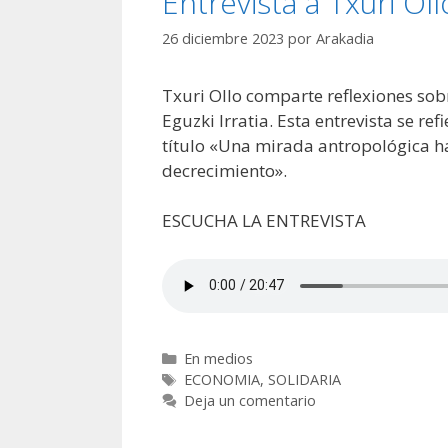
Entrevista a Txuri Oll
26 diciembre 2023
por
Arakadia
Txuri Ollo comparte reflexiones so
Eguzki Irratia. Esta entrevista se ref
título «Una mirada antropológica ha
decrecimiento».
ESCUCHA LA ENTREVISTA
Categorías
En medios
Etiquetas
ECONOMIA
,
SOLIDARIA
Deja un comentario