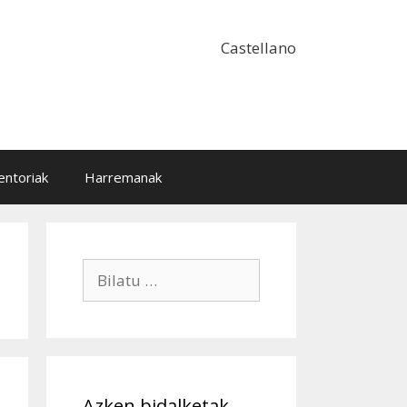
Castellano
ntoriak
Harremanak
Bilatu:
Azken bidalketak