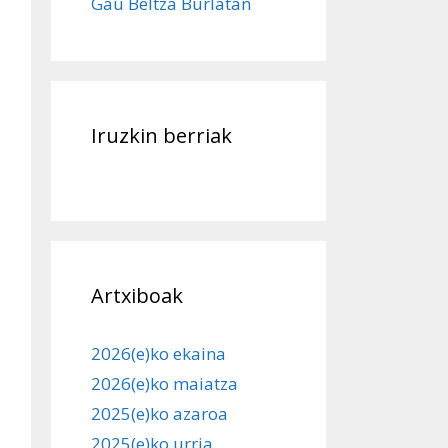
Gau Beltza Burlatan
Iruzkin berriak
Artxiboak
2026(e)ko ekaina
2026(e)ko maiatza
2025(e)ko azaroa
2025(e)ko urria