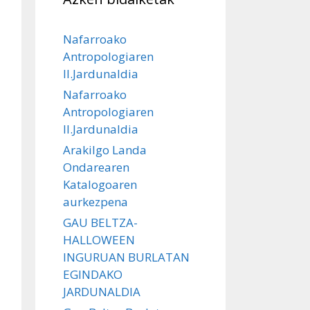
Nafarroako
Antropologiaren
II.Jardunaldia
Nafarroako
Antropologiaren
II.Jardunaldia
Arakilgo Landa
Ondarearen
Katalogoaren
aurkezpena
GAU BELTZA-
HALLOWEEN
INGURUAN BURLATAN
EGINDAKO
JARDUNALDIA