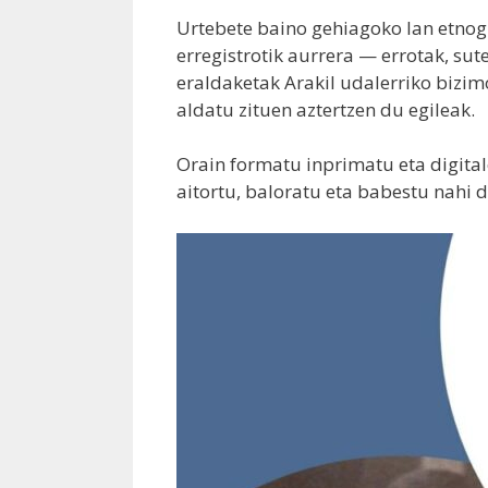
Urtebete baino gehiagoko lan etnog
erregistrotik aurrera — errotak, sut
eraldaketak Arakil udalerriko bizi
aldatu zituen aztertzen du egileak.
Orain formatu inprimatu eta digita
aitortu, baloratu eta babestu nahi du