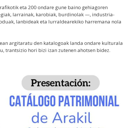
rafikotik eta 200 ondare gune baino gehiagoren
egiak, larrainak, karobiak, burdinolak —, industria-
moduak, lanbideak eta lurraldearekiko harremana nola
lean argitaratu den katalogoak landa ondare kulturala
, trantsizio hori bizi izan zutenen ahotsen bidez.