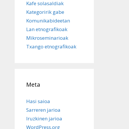
Kafe solasaldiak
Kategoririk gabe
Komunikabideetan
Lan etnografikoak
Mikroseminarioak
Txango etnografikoak
Meta
Hasi saioa
Sarreren jarioa
Iruzkinen jarioa
WordPress.org