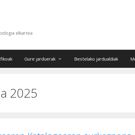
pologia elkartea
fikoak
Gure jarduerak
Bestelako jardualdiak
Me
oa 2025