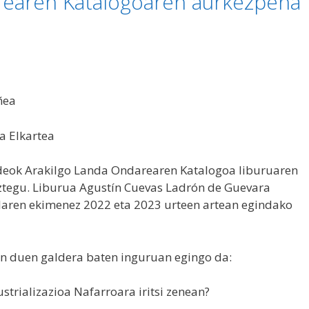
rearen Katalogoaren aurkezpena
ñea
a Elkartea
ideok Arakilgo Landa Ondarearen Katalogoa liburuaren
ztegu. Liburua Agustín Cuevas Ladrón de Guevara
laren ekimenez 2022 eta 2023 urteen artean egindako
n duen galdera baten inguruan egingo da:
strializazioa Nafarroara iritsi zenean?