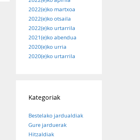
2022(e)ko martxoa
2022(e)ko otsaila
2022(e)ko urtarrila
2021(e)ko abendua
2020(e)ko urria
2020(e)ko urtarrila
Kategoriak
Bestelako jardualdiak
Gure jarduerak
Hitzaldiak