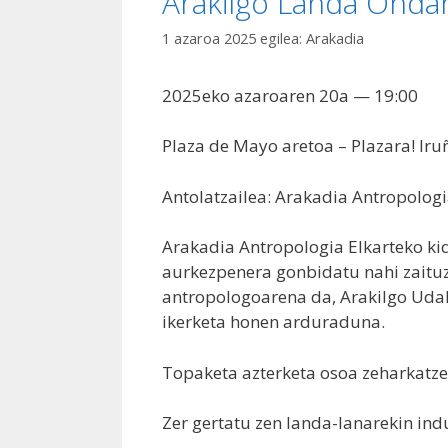
Arakilgo Landa Onda
1 azaroa 2025
egilea:
Arakadia
2025eko azaroaren 20a — 19:00
Plaza de Mayo aretoa – Plazara! Iru
Antolatzailea: Arakadia Antropologi
Arakadia Antropologia Elkarteko k
aurkezpenera gonbidatu nahi zaitu
antropologoarena da, Arakilgo Uda
ikerketa honen arduraduna.
Topaketa azterketa osoa zeharkatze
Zer gertatu zen landa-lanarekin indu