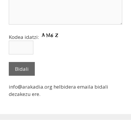
Kodea idatzi:
info@arakadia.org helbidera emaila bidali
dezakezu ere.