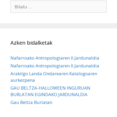
Bilatu:
Azken bidalketak
Nafarroako Antropologiaren II.Jardunaldia
Nafarroako Antropologiaren II.Jardunaldia
Arakilgo Landa Ondarearen Katalogoaren
aurkezpena
GAU BELTZA-HALLOWEEN INGURUAN
BURLATAN EGINDAKO JARDUNALDIA
Gau Beltza Burlatan