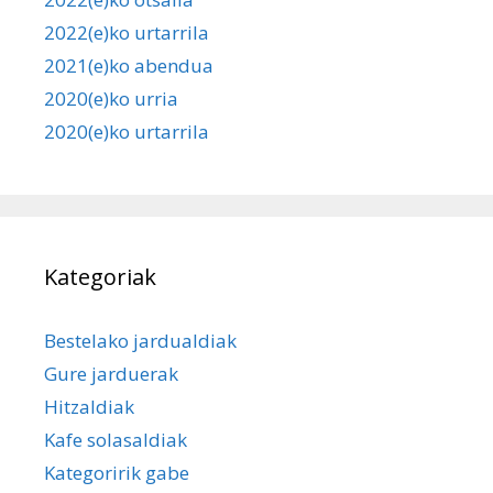
2022(e)ko urtarrila
2021(e)ko abendua
2020(e)ko urria
2020(e)ko urtarrila
Kategoriak
Bestelako jardualdiak
Gure jarduerak
Hitzaldiak
Kafe solasaldiak
Kategoririk gabe