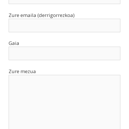
Zure emaila (derrigorrezkoa)
Gaia
Zure mezua