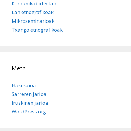
Komunikabideetan
Lan etnografikoak
Mikroseminarioak
Txango etnografikoak
Meta
Hasi saioa
Sarreren jarioa
Iruzkinen jarioa
WordPress.org