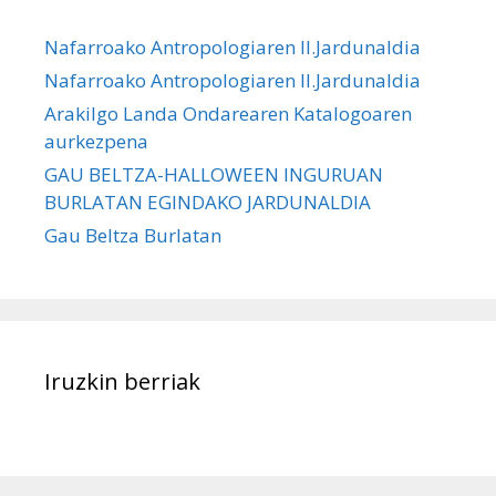
Nafarroako Antropologiaren II.Jardunaldia
Nafarroako Antropologiaren II.Jardunaldia
Arakilgo Landa Ondarearen Katalogoaren
aurkezpena
GAU BELTZA-HALLOWEEN INGURUAN
BURLATAN EGINDAKO JARDUNALDIA
Gau Beltza Burlatan
Iruzkin berriak