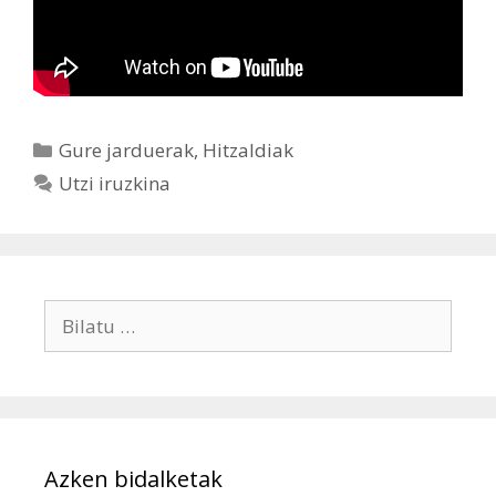
Kategoriak
Gure jarduerak
,
Hitzaldiak
Utzi iruzkina
Bilatu:
Azken bidalketak