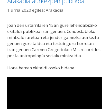
Arakadia aurkezpen publikoa
1 urria 2020
egilea:
Arakadia
Joan den urtarrilaren 15an gure lehendabiziko
ekitaldi publikoa izan genuen. Condestableko
mintzaldi aretoan eta jendez gainezka aurkeztu
genuen gure taldea eta testuinguru horretan
izan genuen Carmen Gregorioko «Mis recorridos
por la antropología social» mintzaldia.
Hona hemen ekitaldi osoko bideoa: