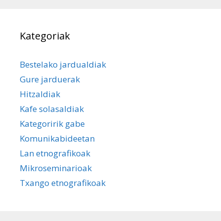
Kategoriak
Bestelako jardualdiak
Gure jarduerak
Hitzaldiak
Kafe solasaldiak
Kategoririk gabe
Komunikabideetan
Lan etnografikoak
Mikroseminarioak
Txango etnografikoak