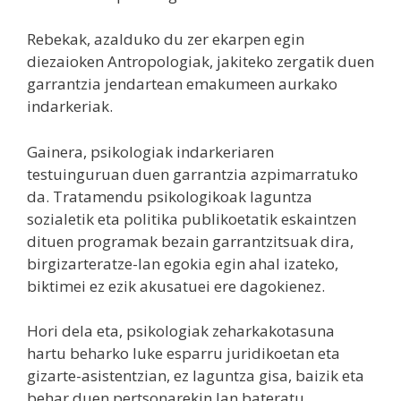
Rebekak, azalduko du zer ekarpen egin
diezaioken Antropologiak, jakiteko zergatik duen
garrantzia jendartean emakumeen aurkako
indarkeriak.
Gainera, psikologiak indarkeriaren
testuinguruan duen garrantzia azpimarratuko
da. Tratamendu psikologikoak laguntza
sozialetik eta politika publikoetatik eskaintzen
dituen programak bezain garrantzitsuak dira,
birgizarteratze-lan egokia egin ahal izateko,
biktimei ez ezik akusatuei ere dagokienez.
Hori dela eta, psikologiak zeharkakotasuna
hartu beharko luke esparru juridikoetan eta
gizarte-asistentzian, ez laguntza gisa, baizik eta
behar duen pertsonarekin lan bateratu