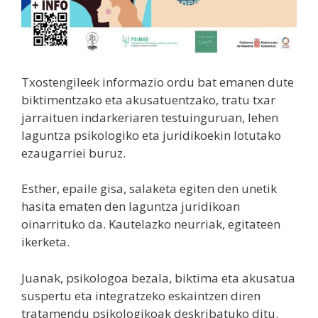
Txostengileek informazio ordu bat emanen dute
biktimentzako eta akusatuentzako, tratu txar
jarraituen indarkeriaren testuinguruan, lehen
laguntza psikologiko eta juridikoekin lotutako
ezaugarriei buruz.
Esther, epaile gisa, salaketa egiten den unetik
hasita ematen den laguntza juridikoan
oinarrituko da. Kautelazko neurriak, egitateen
ikerketa.
Juanak, psikologoa bezala, biktima eta akusatua
suspertu eta integratzeko eskaintzen diren
tratamendu psikologikoak deskribatuko ditu.