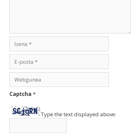
Izena
E-
posta
Webgunea
Captcha
*
Type the text displayed above: