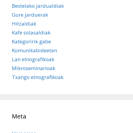
Bestelako jardualdiak
Gure jarduerak
Hitzaldiak
Kafe solasaldiak
Kategoririk gabe
Komunikabideetan
Lan etnografikoak
Mikroseminarioak
Txango etnografikoak
Meta