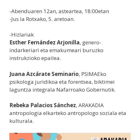
-Abenduaren 12an, asteartea, 18:00etan
-Jus la Rotxako, 5. aretoan.
-Hizlariak
Esther Fernández Arjonilla
, genero-
indarkeriari eta emakumeari buruzko
instrukzioko epailea.
Juana Azcárate Seminario
, PSIMAEko
psikologa juridikoa eta forentsea, biktimei
laguntza integrala Nafarroako Gobernutik.
Rebeka Palacios Sánchez
, ARAKADIA
antropologia elkarteko antropologo soziala eta
kulturala.