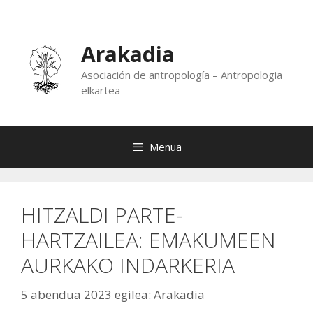
Edukira
salto
egin
Arakadia
Asociación de antropología – Antropologia
elkartea
Menua
HITZALDI PARTE-
HARTZAILEA: EMAKUMEEN
AURKAKO INDARKERIA
5 abendua 2023
egilea:
Arakadia